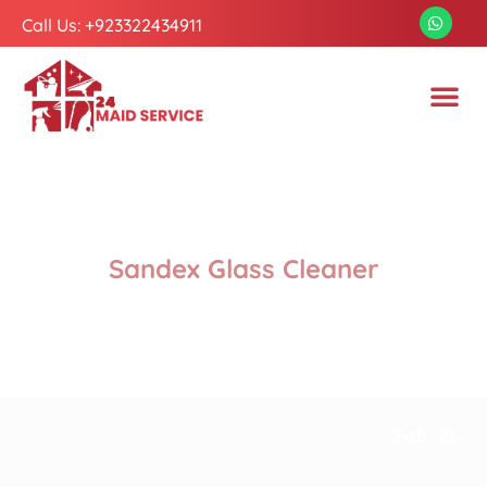
Call Us: +923322434911
Sandex Glass Cleaner
Feb, 21